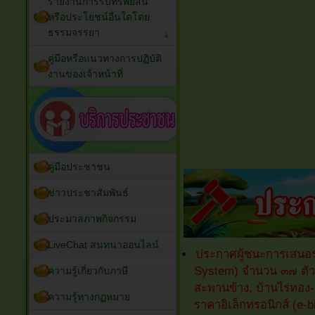
รายงานการรับทรัพย์สิน
หรือประโยชน์อื่นใดโดย
ธรรมจรรยา
คู่มือหรือแนวทางการปฏิบัติ
งานของเจ้าหน้าที่
คู่มือประชาชน
ข่าวประชาสัมพันธ์
ประมวลภาพกิจกรรม
LiveChat สนทนาออนไลน์
ประกาศผู้ชนะการเสนอร
System) จำนวน ๓๗ ตัว บ้
ความรู้เกี่ยวกับภาษี
สะพานข้าง, บ้านไร่ทอง-น
ความรู้ทางกฏหมาย
ราคาอิเล็กทรอนิกส์ (e-b