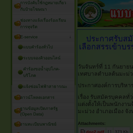
การบังคับใช้กฎหมายเกี่ยว
กับป้ายโฆษณา
ช่องทางแจ้งเรื่องร้องเรียน
การทุจริต
ประกาศรับสมั
E-service
เลือกสรรเข้าบรร
แบบคำร้องทั่วไป
ระบบจองคิวออนไลน์
วันจันทร์ที่ 11 กันยา
คำร้องขอน้ำอุปโภค-
เทศบาลตำบลต้นมะม่ว
บริโภค
ประกาศองค์การบริหา
แจ้งซ่อมไฟฟ้าสาธารณะ
เรื่อง รับสมัครบุคคลท
ดาวน์โหลดเอกสาร
แต่งตั้งให้เป็นพนักงา
ฐานข้อมูลเปิดภาครัฐ
มะม่วง อำเภอเมือง จัง
(Open Data)
Attachments:
งานทะเบียนพาณิชย์
doc2.pdf
[ ]
373 Kb