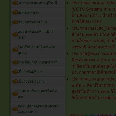
ประกาศและเอกสารประกว
สภาพอากาศเพชรบุรีวันนี้
(CCTV System) จำนวน ๓๗ 
ติดต่อเทศบาล
บ้านสะพานข้าง, บ้านไร่
ด้วยวิธีประกวดร
ข้อมูลการร้องเรียน
ประกาศร่างTOR_โครงกา
แนะนำที่ท่องเที่ยวเมือง
จำนวน ๓๗ ตัว บ้านท่าศิร
เพชร
บ้านไร่ทอง-นาแค, บ้านโพ
เพชรบุรี จังหวัดเพชรบุรี
ร้องเรียนงานบริหารงาน
บุคคล
ประกาศผู้ชนะการเสนอร
ดีเซล) ขนาด ๖ ตัน ๖ ล้
ฐานข้อมูลภูมิปัญญาท้องถิ่น
กำลังเครื่องยนต์สูงสุดไม
เบี้ยยังชีพผู้พิการ
ประกวดราคาอิเล็กทรอนิก
ประกาศและเอกสารประก
เบี้ยยังชีพผู้สูงอายุ
๖ ตัน ๖ ล้อ ปริมาตรกระบ
งานส่งเสริมกลุ่มอาชีพ/โอ
สูงสุดไม่ต่ำกว่า ๑๗๐ ก
ทอป
อิเล็กทรอนิกส์ (e-biddin
สถานที่สำคัญ/ท่องเที่ยว/พัก
ผ่อน/ศาสนา