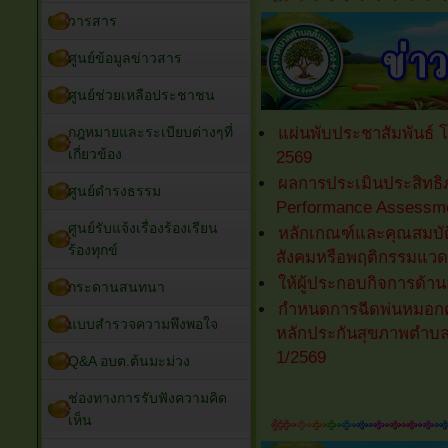
วารสาร
ศูนย์ข้อมูลข่าวสาร
ศูนย์ช่วยเหลือประชาชน
กฎหมายและระเบียบต่างๆที่
แผ่นพับประชาสัมพันธ์ โ
เกี่ยวข้อง
2569
ผลการประเมินประสิทธิ
ศูนย์ดำรงธรรม
Performance Assessme
ศูนย์รับแจ้งเรื่องร้องเรียน
หลักเกณฑ์และคุณสมบัต
ร้องทุกข์
สังคมหรือพฤติกรรมแวด
ให้ผู้ประกอบกิจการด้
กระดานสนทนา
กำหนดการฉีดพ่นหมอกควั
แบบสำรวจความพึงพอใจ
หลักประกันสุขภาพตำบลต
1/2569
Q&A อบต.ต้นมะม่วง
ช่องทางการรับฟังความคิด
เห็น