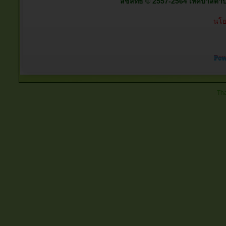
ลิขสิทธิ์ © 2557-2564 เทศบาลตำบลต
นโย
Tha