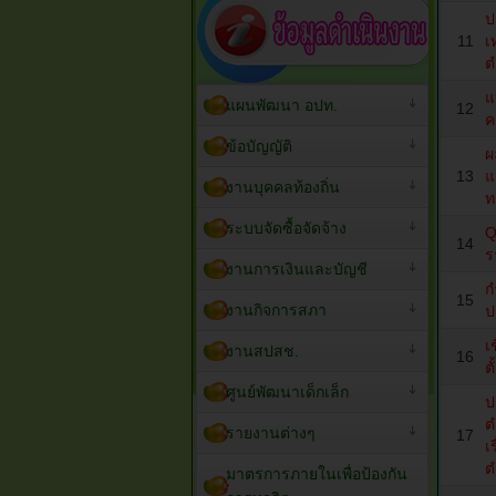
ป
11
เ
ต
แ
แผนพัฒนา อปท.
12
ค
ข้อบัญญัติ
ผ
13
แ
งานบุคคลท้องถิ่น
ท
ระบบจัดซื้อจัดจ้าง
Q
14
ร
งานการเงินและบัญชี
ก
15
งานกิจการสภา
ป
เ
งานสปสช.
16
ตั
ศูนย์พัฒนาเด็กเล็ก
ป
ต
รายงานต่างๆ
17
เ
ต
มาตรการภายในเพื่อป้องกัน