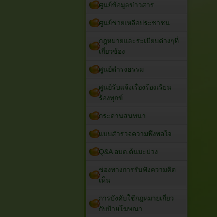
ศูนย์ข้อมูลข่าวสาร
ศูนย์ช่วยเหลือประชาชน
กฎหมายและระเบียบต่างๆที่
เกี่ยวข้อง
ศูนย์ดำรงธรรม
ศูนย์รับแจ้งเรื่องร้องเรียน
ร้องทุกข์
กระดานสนทนา
แบบสำรวจความพึงพอใจ
Q&A อบต.ต้นมะม่วง
ช่องทางการรับฟังความคิด
เห็น
การบังคับใช้กฎหมายเกี่ยว
กับป้ายโฆษณา