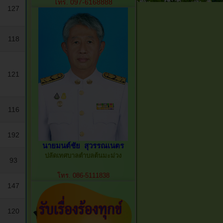
โทร. 097-6168888
127
118
121
116
192
นายมนต์ชัย สุวรรณเนตร
ปลัดเทศบาลตำบลต้นมะม่วง
93
โทร. 086-5111838
147
120