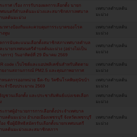
ระกาศ เรื่อง การรับรองผลการเลือกตั้ง นายก
เทศบาลตำบลต้น
ทศมนตรีตำบลต้นมะม่วงและสมาชิกสภาเทศบาล
มะม่วง
ำบลต้นมะม่วง
นวทางป้องกันและควบคุมการระบาดของโรค
เทศบาลตำบลต้น
างทูม
มะม่วง
ลการนับคะแนนเลือกตั้งสมาชิกสภาเทศบาลตำบล
เทศบาลตำบลต้น
ละนายกเทศมนตรีตำบลต้นมะม่วง (อย่างไม่เป็น
มะม่วง
างการ) วันอาทิตย์ที่ 29 มีนาคม 2569
R code เว็บไซต์และแอปพลิเคชั่นสำหรับติดตาม
เทศบาลตำบลต้น
ายงานสถานการณ์ PM2.5 และคุณภาพอากาศ
มะม่วง
ำหนดการออกหน่วย ฉีด-รับ วัคซีนโรคพิษสุนัขบ้า
เทศบาลตำบลต้น
ระจำปีงบประมาณ 2569
มะม่วง
ชิญชวนเลือกตั้ง และประชาสัมพันธ์แบ่งเขตเลือก
เทศบาลตำบลต้น
้ง
มะม่วง
ระกาศผู้อำนวยการการเลือกตั้งประจำเทศบาล
ำบลต้นมะม่วง อำเภอเมืองเพชรบุรี จังหวัดเพชรบุรี
เทศบาลตำบลต้น
รื่อง ชื่อผู้มีสิทธิสมัครรับเลือกตั้งนายกเทศมนตรี
มะม่วง
ำบลต้นมะม่วงและสมาชิกสภาฯ