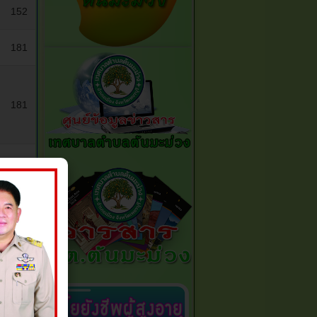
152
181
181
162
179
188