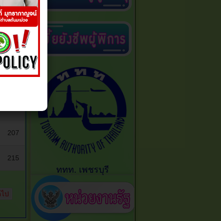
205
245
203
251
211
207
215
ททท. เพชรบุรี
ดไป