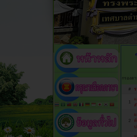
กรองตาม
#
ร
แ
1
ส
ผ
2
ท
ป
ห