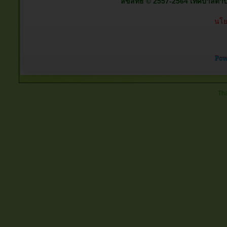
ลิขสิทธิ์ © 2557-2564 เทศบาลตำบลต
นโย
Tha