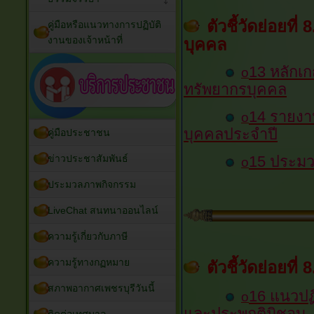
ตัวชี้วัดย่อยท
คู่มือหรือแนวทางการปฏิบัติ
งานของเจ้าหน้าที่
บุคคล
13 หลัก
o
ทรัพยากรบุคคล
14 รายง
o
บุคคลประจำปี
คู่มือประชาชน
ข่าวประชาสัมพันธ์
15 ประมว
o
ประมวลภาพกิจกรรม
LiveChat สนทนาออนไลน์
ความรู้เกี่ยวกับภาษี
ความรู้ทางกฏหมาย
ตัวชี้วัดย่อยที
สภาพอากาศเพชรบุรีวันนี้
16 แนวปฏิ
o
และประพฤติมิชอบ