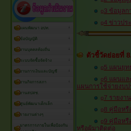
3
ข้อมูล
o
4
ข่าวประ
o
แผนพัฒนา อปท.
ข้อบัญญัติ
งานบุคคลท้องถิ่น
ตัวชี้วัดย่อยที
ระบบจัดซื้อจัดจ้าง
5 แผนยุท
o
งานการเงินและบัญชี
6
แผนและ
o
งานกิจการสภา
แผนการใช้จ่ายงบ
งานสปสช.
7
รายงาน
o
ศูนย์พัฒนาเด็กเล็ก
8
คู่มือห
o
รายงานต่างๆ
9
คู่มือห
o
มาตรการภายในเพื่อป้องกัน
หรือผู้มาติดต่อ