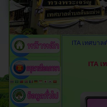
ITA
เทศบาลตำ
ITA เ