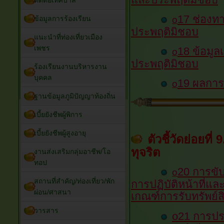
ติดต่อเทศบาล
17 ช่องทา
ข้อมูลการร้องเรียน
o
ประพฤติมิชอบ
แนะนำที่ท่องเที่ยวเมือง
เพชร
18 ข้อมูลเ
o
ประพฤติมิชอบ
ร้องเรียนงานบริหารงาน
บุคคล
19 ผลการเ
o
ฐานข้อมูลภูมิปัญญาท้องถิ่น
เบี้ยยังชีพผู้พิการ
เบี้ยยังชีพผู้สูงอายุ
ตัวชี้วัดย่อยท
ทุจริต
งานส่งเสริมกลุ่มอาชีพ/โอ
ทอป
20 การขับ
o
สถานที่สำคัญ/ท่องเที่ยว/พัก
การปฏิบัติหน้าที่แล
ผ่อน/ศาสนา
เกณฑ์การรับทรัพย์
วารสาร
o21 การปร