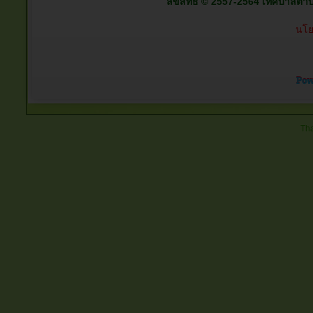
ลิขสิทธิ์ © 2557-2564 เทศบาลตำบลต
นโย
Tha