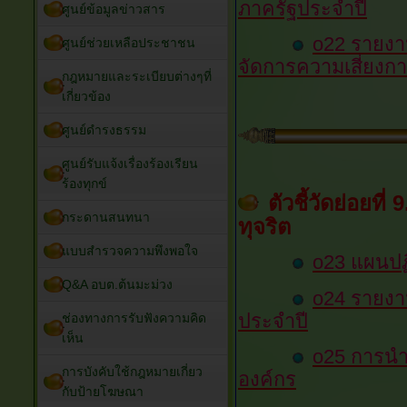
ภาครัฐประจำปี
ศูนย์ข้อมูลข่าวสาร
o22 รายง
ศูนย์ช่วยเหลือประชาชน
จัดการความเสี่ยงก
กฎหมายและระเบียบต่างๆที่
เกี่ยวข้อง
ศูนย์ดำรงธรรม
ศูนย์รับแจ้งเรื่องร้องเรียน
ร้องทุกข์
ตัวชี้วัดย่อยท
กระดานสนทนา
ทุจริต
แบบสำรวจความพึงพอใจ
o23 แผนปฏิ
Q&A อบต.ต้นมะม่วง
o24 รายงา
ประจำปี
ช่องทางการรับฟังความคิด
เห็น
o25 การนำ
การบังคับใช้กฎหมายเกี่ยว
องค์กร
กับป้ายโฆษณา