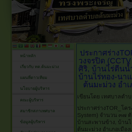
ประกาศร่างTOR
หน้าหลัก
วงจรปิด
(CCTV 
เกี่ยวกับ ทต.ต้นมะม่วง
ศิริ, บ้านไร่ตีน
บ้านไร่ทอง-นาแค
แผนที่ดาวเทียม
ต้นมะม่วง อำเภ
นโยบายผู้บริหาร
เขียนโดย เทศบาลตำบ
คณะผู้บริหาร
ประกาศร่างTOR_โครงก
สมาชิกสภาเทศบาล
System) จำนวน ๓๗ ตัว บ
บ้านสะพานข้าง, บ้านไร
ข้อมูลผู้บริหาร
ต้นมะม่วง อำเภอเมืองเพ