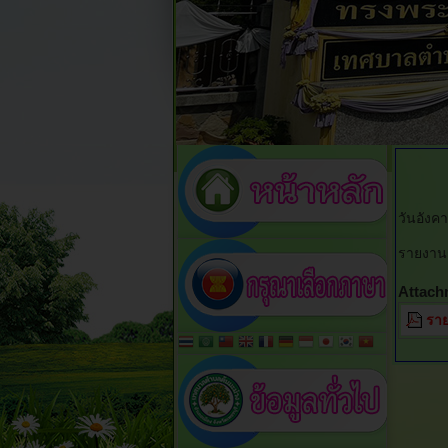
วันอังค
รายงาน
Attach
ราย