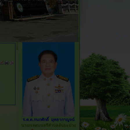
ร.ต.ต.กนกศักดิ์ มุทธากาญจน์
นายกเทศมนตรีตำบลต้นมะม่วง