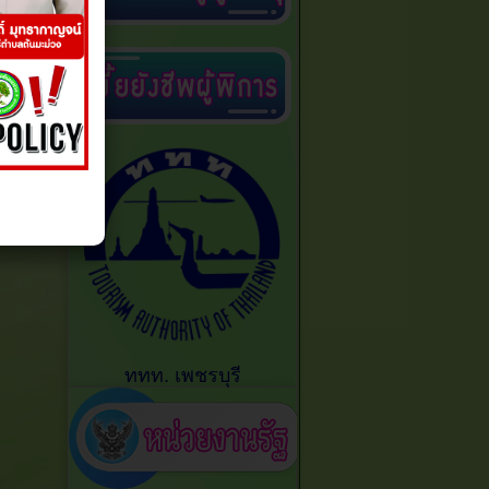
ททท. เพชรบุรี