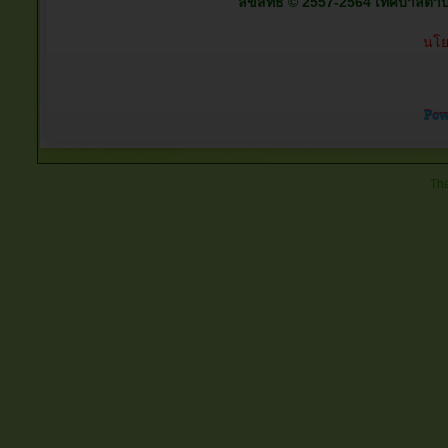
ลิขสิทธิ์ © 2557-2564 เทศบาลตำบลต
นโย
Tha