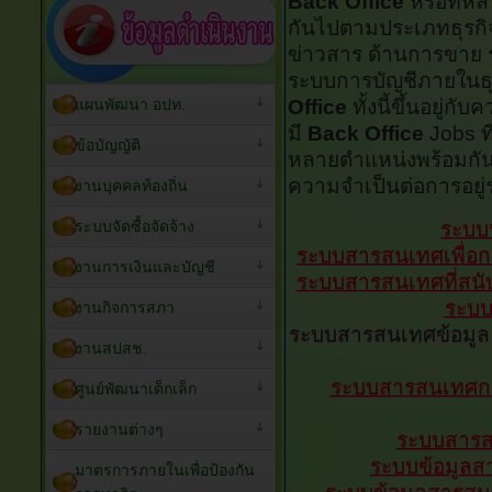
Back Office
หรือที่ห
กันไปตามประเภทธุรกิจ
ข่าวสาร ด้านการขาย
ระบบการบัญชีภายในธุร
แผนพัฒนา อปท.
Office
ทั้งนี้ขึ้นอยู่ก
มี
Back Office
Jobs ที
ข้อบัญญัติ
หลายตำแหน่งพร้อมกั
ความจำเป็นต่อการอยู่ร
งานบุคคลท้องถิ่น
ระบบจัดซื้อจัดจ้าง
ระบบบ
ระบบสารสนเทศเพื่อก
งานการเงินและบัญชี
ระบบสารสนเทศที่สนับ
ระบบ
งานกิจการสภา
ระบบสารสนเทศข้อมูล
งานสปสช.
ระบบสารสนเทศการ
ศูนย์พัฒนาเด็กเล็ก
รายงานต่างๆ
ระบบสารส
ระบบข้อมูลส
มาตรการภายในเพื่อป้องกัน