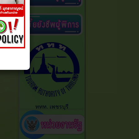
ททท. เพชรบุรี