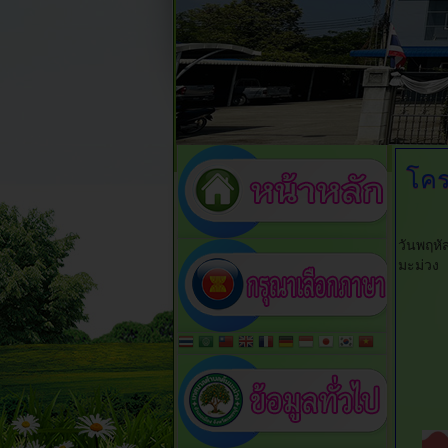
โคร
วันพฤหั
มะม่วง