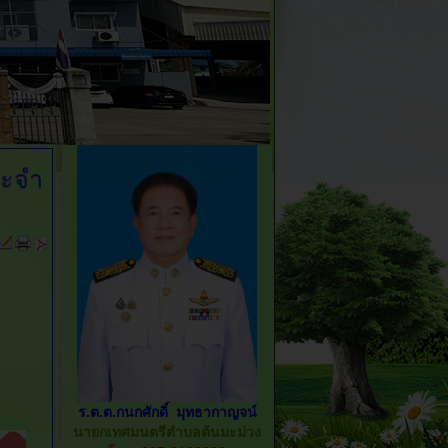
ระจำ
ร.ต.ต.กนกศักดิ์ มุทธากาญจน์
นายกเทศมนตรีตำบลต้นมะม่วง