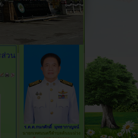
ส่วน
ร.ต.ต.กนกศักดิ์ มุทธากาญจน์
นายกเทศมนตรีตำบลต้นมะม่วง