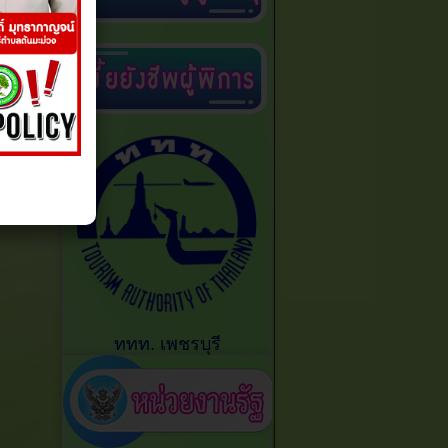
ททท. เพชรบุรี